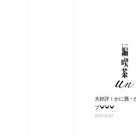
大好評！かに酒・
プ🦀🦀🦀
2023.11.07