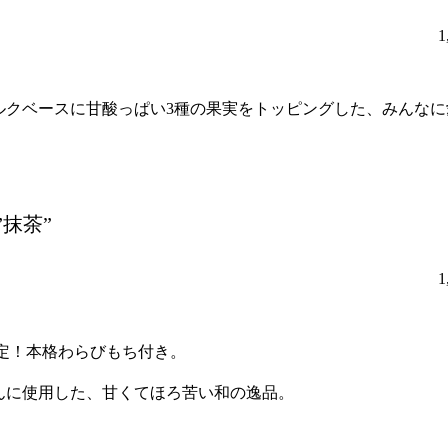
ルクベースに甘酸っぱい3種の果実をトッピングした、みんなに
抹茶”
限定！本格わらびもち付き。
んに使用した、甘くてほろ苦い和の逸品。