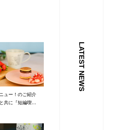
LATEST NEWS
ニュー！のご紹介
と共に『短編喫茶
も
バターどら焼きが