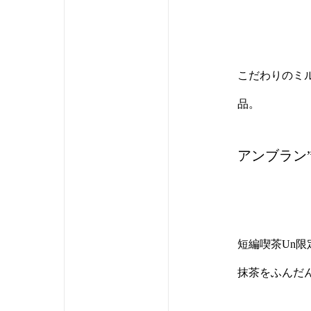
こだわりのミ
品。
アンブラン”
短編喫茶Un
抹茶をふんだ