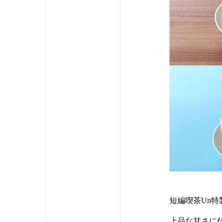
短編喫茶Un
上品な甘さに