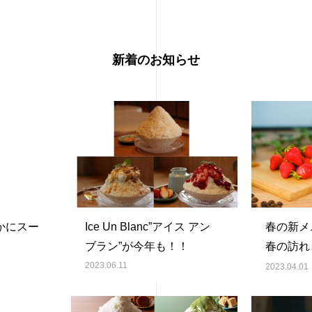
新着のお知らせ
かにスー
Ice Un Blanc”アイス アン
春の新メ
ブラン”が今年も！！
春の訪れ
Un』に
2023.06.11
2023.04.01
新しい生
登場！！