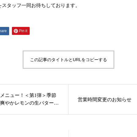
をスタッフ一同お待ちしております。
hare
Pin it
この記事のタイトルとURLをコピーする
メニュー！＜第1弾＞季節
営業時間変更のお知らせ
爽やかレモンの生バターど
」＆「湯上りカランコロン
」